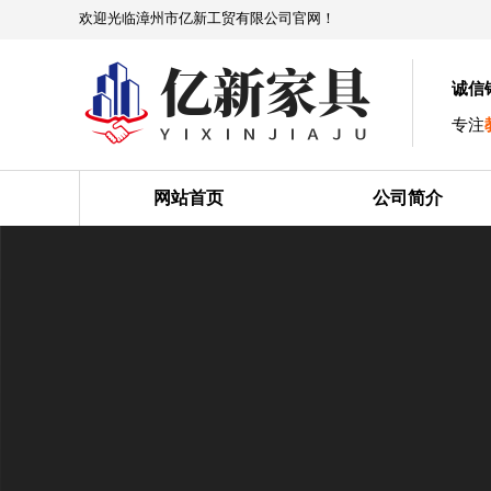
欢迎光临漳州市亿新工贸有限公司官网！
诚信
专注
网站首页
公司简介