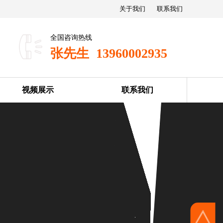
关于我们
联系我们
全国咨询热线
张先生
13960002935
视频展示
联系我们